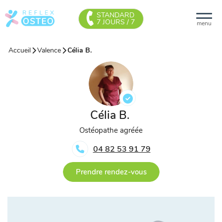
STANDARD
7 JOURS / 7
menu
Accueil
Valence
Célia B.
Célia B.
Ostéopathe agréée
04 82 53 91 79
Prendre rendez-vous