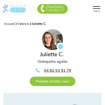
STANDARD
7 JOURS / 7
menu
Accueil
Valence
Juliette C.
Juliette C.
Ostéopathe agréée
04 82 53 91 79
Prendre rendez-vous