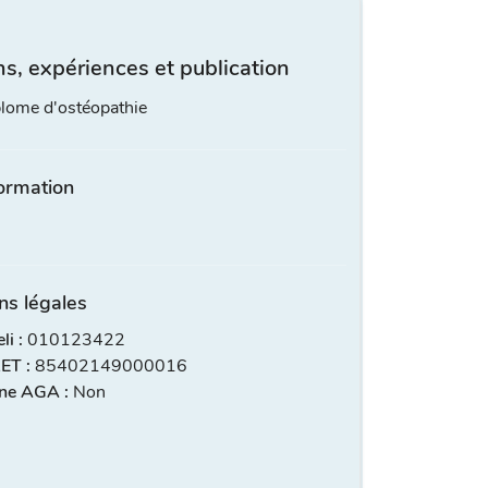
s, expériences et publication
lome d'ostéopathie
ormation
ns légales
i :
010123422
ET :
85402149000016
ne AGA :
Non