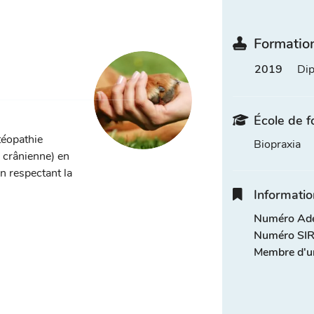
Formation
2019
Dip
École de f
téopathie
Biopraxia
, crânienne) en
n respectant la
Informatio
Numéro Adel
Numéro SIR
Membre d'u