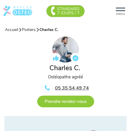
STANDARD
7 JOURS / 7
menu
Accueil
Poitiers
Charles C.
Charles C.
Ostéopathe agréé
05 35 54 49 74
Prendre rendez-vous