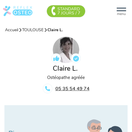
STANDARD
7 JOURS / 7
menu
Accueil
TOULOUSE
Claire L.
Claire L.
Ostéopathe agréée
05 35 54 49 74