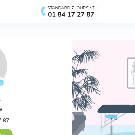
STANDARD 7 JOURS / 7
01 84 17 27 87
.
ée
7 87
ous