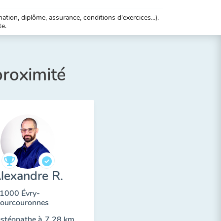
tion, diplôme, assurance, conditions d'exercices...).
te.
proximité
lexandre R.
1000 Évry-
ourcouronnes
stéopathe à
7,28 km