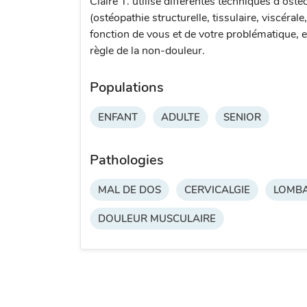
Claire T. utilise différentes techniques d'osté
(ostéopathie structurelle, tissulaire, viscérale
fonction de vous et de votre problématique, e
règle de la non-douleur.
Populations
ENFANT
ADULTE
SENIOR
Pathologies
MAL DE DOS
CERVICALGIE
LOMBA
DOULEUR MUSCULAIRE