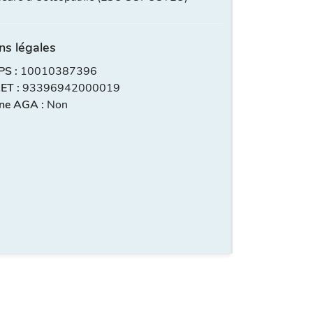
ns légales
S :
10010387396
ET :
93396942000019
ne AGA :
Non