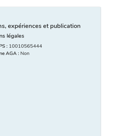
s, expériences et publication
ns légales
S :
10010565444
ne AGA :
Non