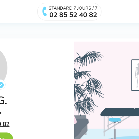
STANDARD 7 JOURS / 7
02 85 52 40 82
G.
ée
0 82
ous