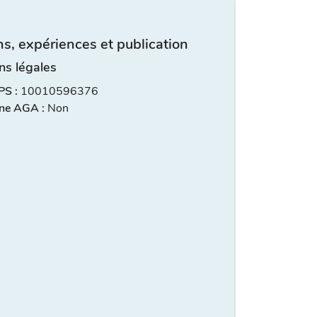
s, expériences et publication
ns légales
S :
10010596376
ne AGA :
Non