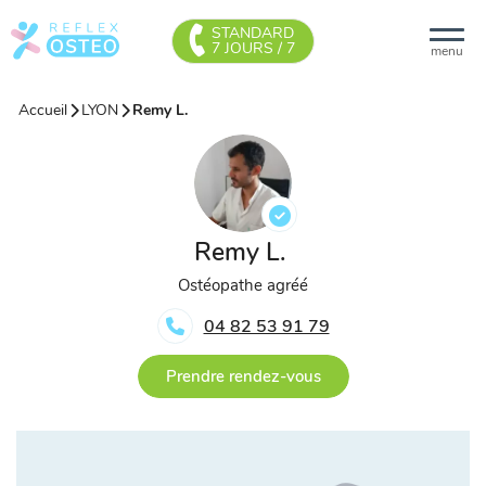
STANDARD
7 JOURS / 7
menu
Accueil
LYON
Remy L.
Remy L.
Ostéopathe agréé
04 82 53 91 79
Prendre rendez-vous