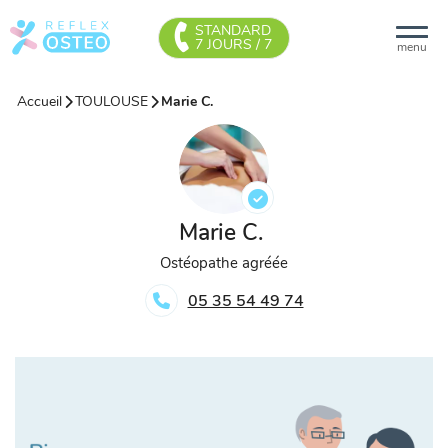
STANDARD
7 JOURS / 7
menu
Accueil
TOULOUSE
Marie C.
Marie C.
Ostéopathe agréée
05 35 54 49 74