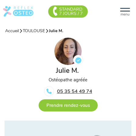
STANDARD
7 JOURS / 7
menu
Accueil
TOULOUSE
Julie M.
Julie M.
Ostéopathe agréée
05 35 54 49 74
Prendre rendez-vous