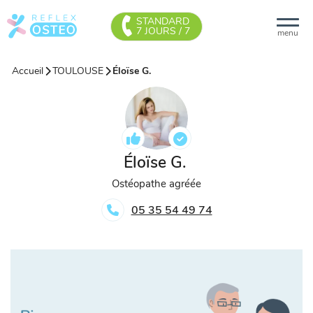
STANDARD
7 JOURS / 7
menu
Accueil
TOULOUSE
Éloïse G.
Éloïse G.
Ostéopathe agréée
05 35 54 49 74