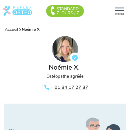
STANDARD
7 JOURS / 7
menu
Accueil
Noémie X.
Noémie X.
Ostéopathe agréée
01 84 17 27 87