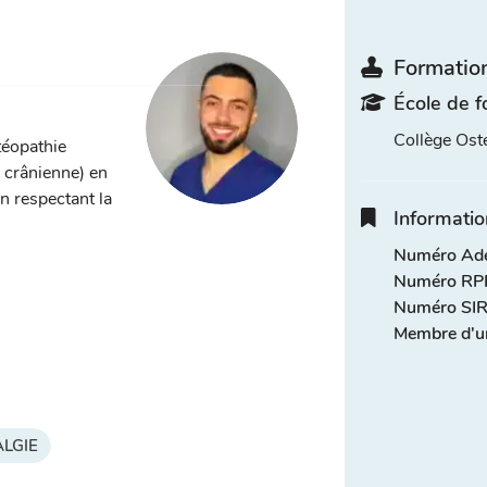
Formation
École de f
Collège Ost
téopathie
, crânienne) en
n respectant la
Informatio
Numéro Adel
Numéro RPP
Numéro SIR
Membre d'u
LGIE