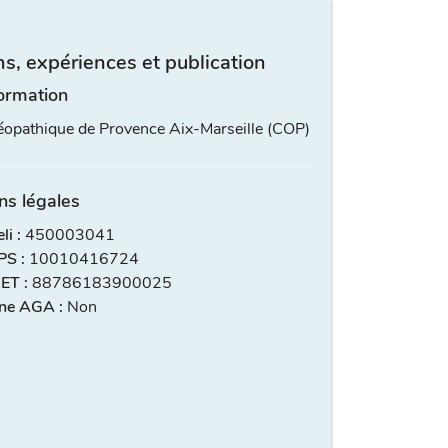
s, expériences et publication
ormation
éopathique de Provence Aix-Marseille (COP)
ns légales
i :
450003041
S :
10010416724
ET :
88786183900025
ne AGA :
Non