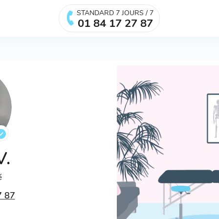
STANDARD 7 JOURS / 7
01 84 17 27 87
V.
é
7 87