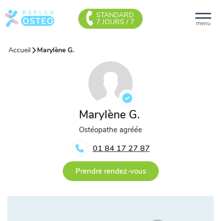
STANDARD
7 JOURS / 7
menu
Accueil
Marylène G.
Marylène G.
Ostéopathe agréée
01 84 17 27 87
Prendre rendez-vous