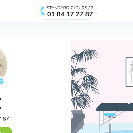
STANDARD 7 JOURS / 7
01 84 17 27 87
.
ée
7 87
ous