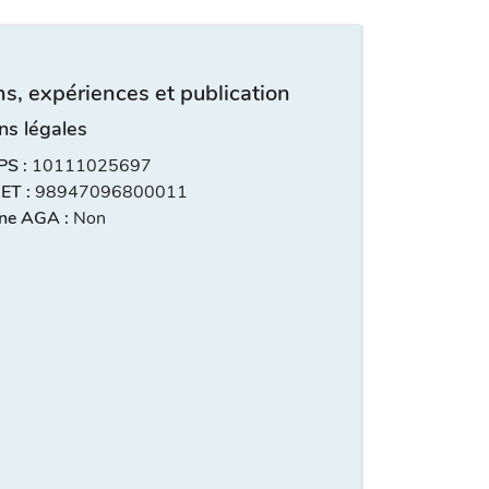
s, expériences et publication
ns légales
S :
10111025697
ET :
98947096800011
ne AGA :
Non