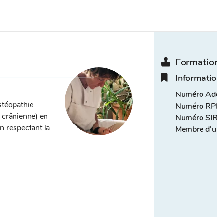
Formation
Informatio
Numéro Adel
stéopathie
Numéro RPP
, crânienne) en
Numéro SIR
n respectant la
Membre d'u