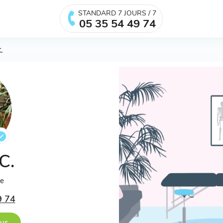
STANDARD 7 JOURS / 7
05 35 54 49 74
.
 C.
ée
9 74
ous