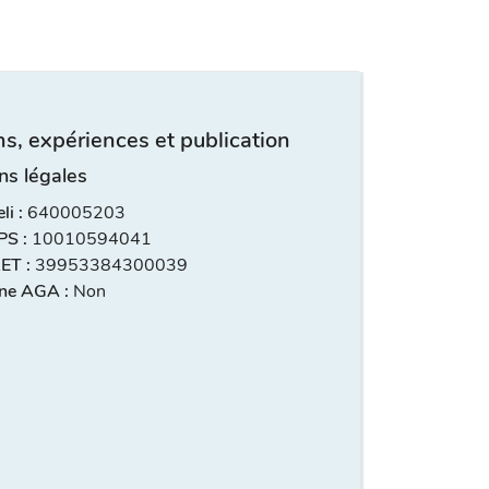
s, expériences et publication
ns légales
i :
640005203
S :
10010594041
ET :
39953384300039
ne AGA :
Non