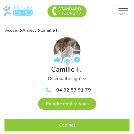
STANDARD
7 JOURS / 7
menu
Accueil
Annecy
Camille F.
Camille F.
Ostéopathe agréée
04 82 53 91 79
Prendre rendez-vous
Cabinet