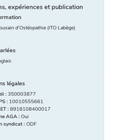
s, expériences et publication
ormation
lousain d'Ostéopathie (ITO Labège)
arlées
glais
ns légales
i :
350003877
S :
10010555661
ET :
8918108400017
ne AGA :
Oui
 syndicat :
ODF