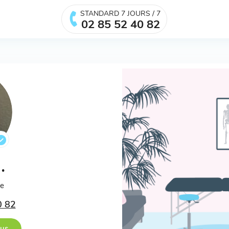
STANDARD 7 JOURS / 7
02 85 52 40 82
M.
ée
0 82
ous