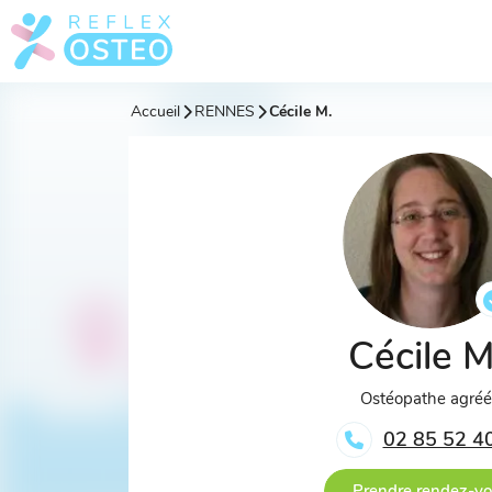
Accueil
RENNES
Cécile M.
Cécile 
Ostéopathe agré
02 85 52 4
Prendre rendez-v