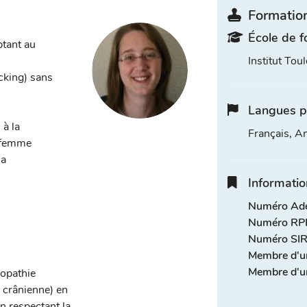
Formation
École de f
ptant au
Institut Tou
acking) sans
Langues p
 à la
Français, An
a femme
la
Informatio
Numéro Adel
Numéro RPP
Numéro SIR
Membre d'u
Membre d'un
éopathie
, crânienne) en
n respectant la