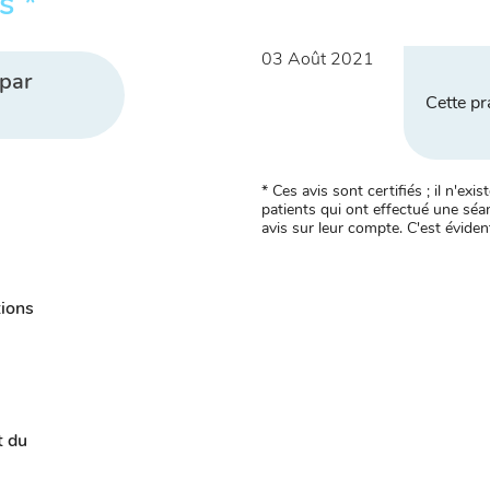
s *
03 Août 2021
par
Cette pr
* Ces avis sont certifiés ; il n'e
patients qui ont effectué une séan
avis sur leur compte. C'est évident
tions
t du