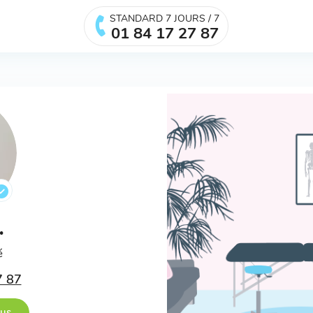
STANDARD 7 JOURS / 7
01 84 17 27 87
.
é
7 87
ous