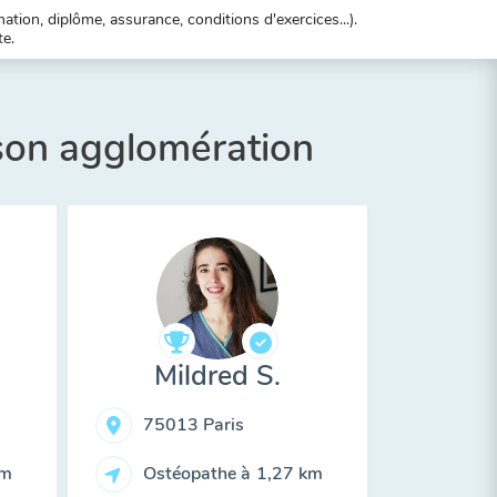
tion, diplôme, assurance, conditions d'exercices...).
te.
 son agglomération
Mildred S.
75013 Paris
km
Ostéopathe à
1,27 km