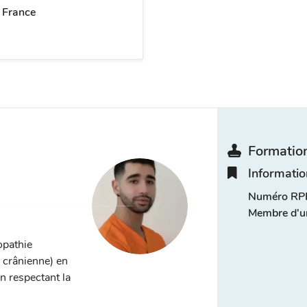
 France
Formation
Informatio
Numéro RPP
Membre d'u
opathie
, crânienne) en
n respectant la