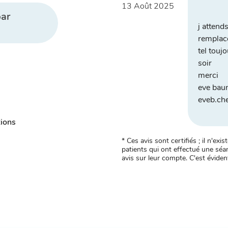
13 Août 2025
ar
j attends
remplace
tel touj
soir
merci
eve bau
eveb.ch
tions
* Ces avis sont certifiés ; il n'e
patients qui ont effectué une séan
avis sur leur compte. C'est évident