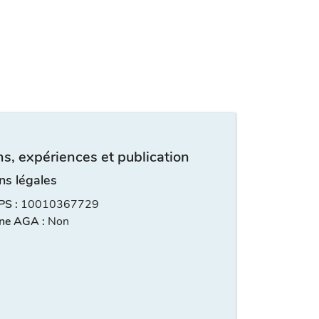
s, expériences et publication
ns légales
S :
10010367729
ne AGA :
Non