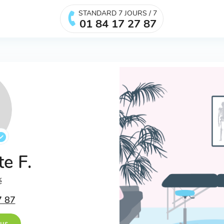
STANDARD 7 JOURS / 7
01 84 17 27 87
te F.
é
7 87
ous