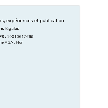
s, expériences et publication
ns légales
S :
10010617669
ne AGA :
Non