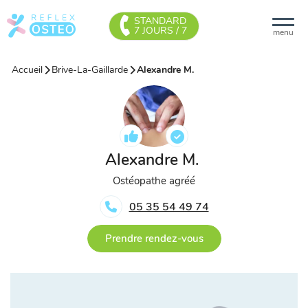
STANDARD
7 JOURS / 7
menu
Accueil
Brive-La-Gaillarde
Alexandre M.
Alexandre M.
Ostéopathe agréé
05 35 54 49 74
Prendre rendez-vous