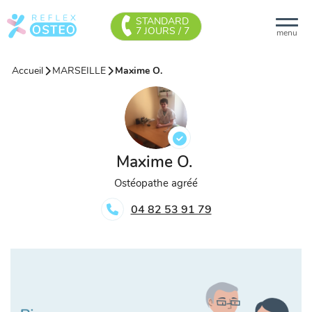
STANDARD
7 JOURS / 7
menu
Accueil
MARSEILLE
Maxime O.
Maxime O.
Ostéopathe agréé
04 82 53 91 79