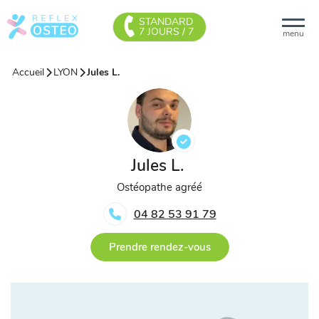
STANDARD
7 JOURS / 7
menu
Accueil
LYON
Jules L.
Jules L.
Ostéopathe agréé
04 82 53 91 79
Prendre rendez-vous