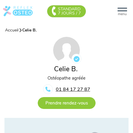
STANDARD
7 JOURS / 7
menu
Accueil
Celie B.
Celie B.
Ostéopathe agréée
01 84 17 27 87
Prendre rendez-vous