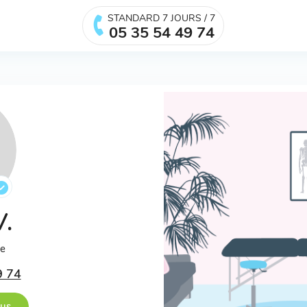
STANDARD 7 JOURS / 7
05 35 54 49 74
V.
ée
9 74
ous