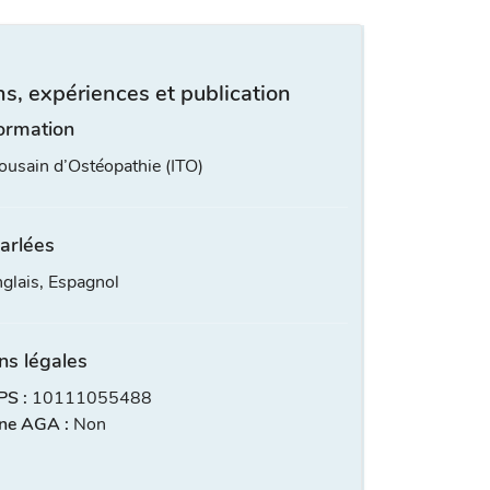
s, expériences et publication
ormation
lousain d’Ostéopathie (ITO)
arlées
nglais, Espagnol
ns légales
S :
10111055488
ne AGA :
Non