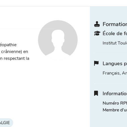
Formation
École de f
Institut Tou
téopathie
, crânienne) en
n respectant la
Langues p
Français, A
Informatio
Numéro RPP
Membre d'u
LGIE