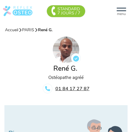
STANDARD
7 JOURS / 7
menu
Accueil
PARIS
René G.
René G.
Ostéopathe agréé
01 84 17 27 87