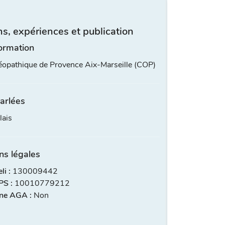
s, expériences et publication
ormation
éopathique de Provence Aix-Marseille (COP)
arlées
lais
ns légales
i :
130009442
S :
10010779212
ne AGA :
Non