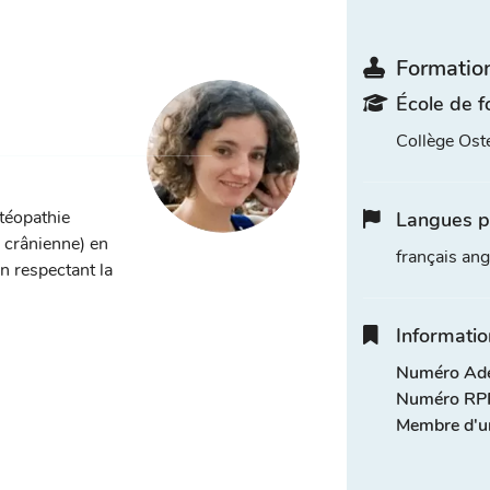
Formation
École de f
Collège Ost
stéopathie
Langues p
, crânienne) en
français ang
n respectant la
Informatio
Numéro Adel
Numéro RPP
Membre d'u