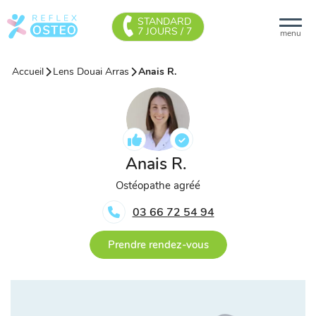
STANDARD
7 JOURS / 7
menu
Accueil
Lens Douai Arras
Anais R.
Anais R.
Ostéopathe agréé
03 66 72 54 94
Prendre rendez-vous