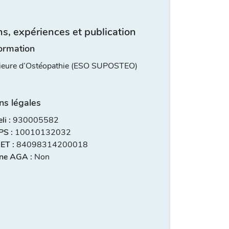
s, expériences et publication
ormation
rieure d’Ostéopathie (ESO SUPOSTEO)
ns légales
i :
930005582
S :
10010132032
ET :
84098314200018
ne AGA :
Non