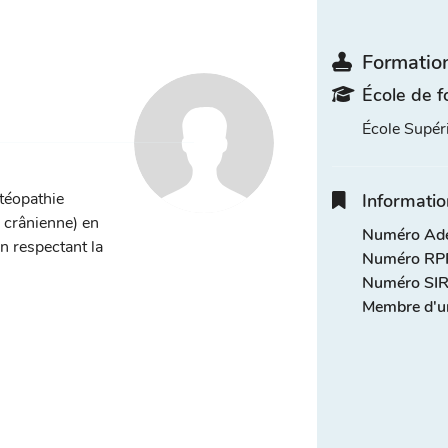
Formation
École de f
École Supé
stéopathie
Informatio
, crânienne) en
Numéro Adel
n respectant la
Numéro RPP
Numéro SIR
Membre d'u