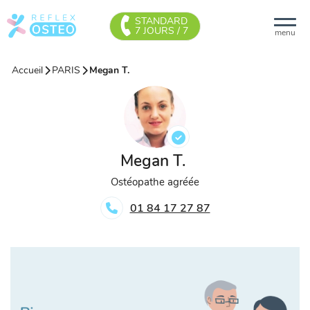
STANDARD
7 JOURS / 7
menu
Accueil
PARIS
Megan T.
Megan T.
Ostéopathe agréée
01 84 17 27 87