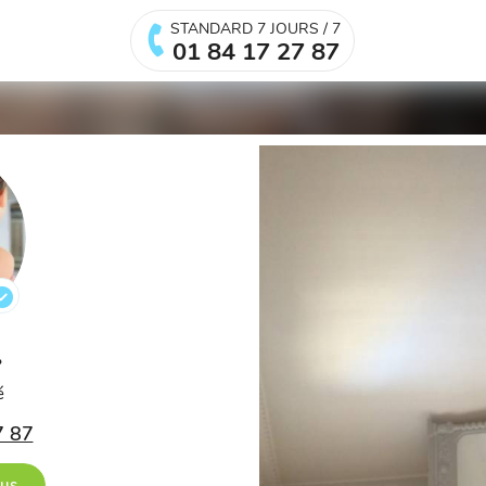
STANDARD 7 JOURS / 7
01 84 17 27 87
.
é
7 87
ous