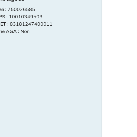
i :
750026585
S :
10010349503
ET :
83181247400011
ne AGA :
Non