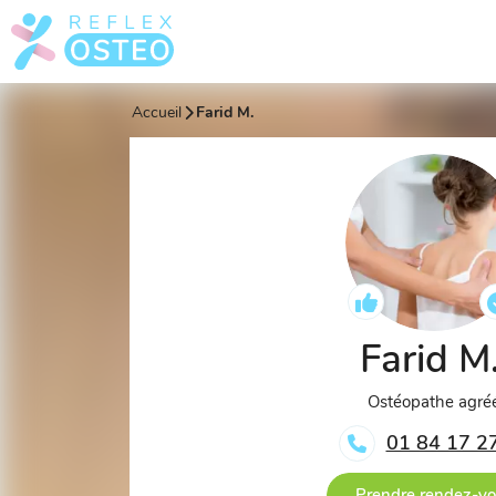
Accueil
Farid M.
Farid M
Ostéopathe agré
01 84 17 2
Prendre rendez-v