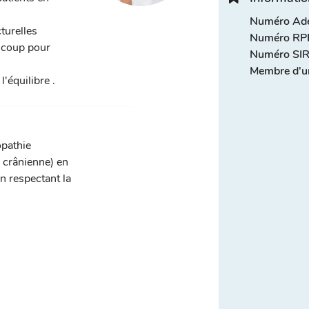
Numéro Adel
turelles
Numéro RPP
aucoup pour
Numéro SIR
Membre d'u
l'équilibre .
opathie
, crânienne) en
n respectant la