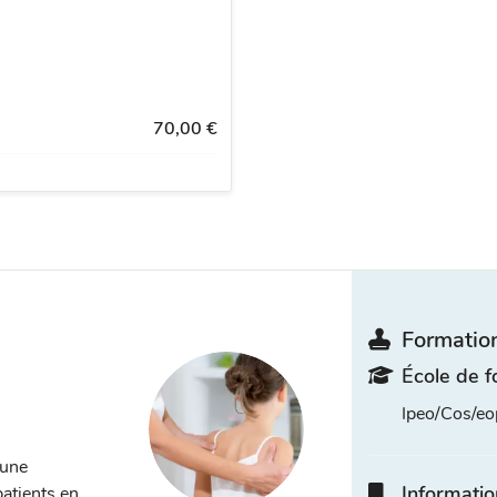
70,00 €
Formation
École de f
Ipeo/Cos/eo
 une
Informatio
patients en