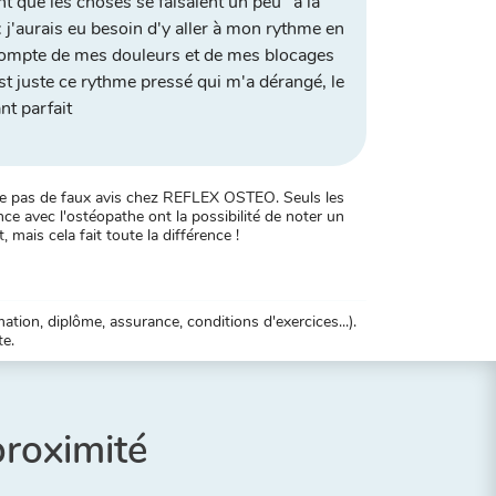
t que les choses se faisaient un peu "à la
: j'aurais eu besoin d'y aller à mon rythme en
compte de mes douleurs et de mes blocages
st juste ce rythme pressé qui m'a dérangé, le
nt parfait
xiste pas de faux avis chez REFLEX OSTEO. Seuls les
ce avec l'ostéopathe ont la possibilité de noter un
, mais cela fait toute la différence !
tion, diplôme, assurance, conditions d'exercices...).
te.
proximité