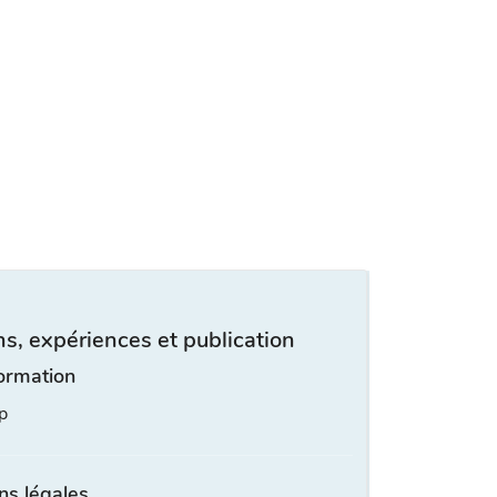
s, expériences et publication
ormation
p
ns légales