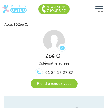
STANDARD
7 JOURS / 7
menu
Accueil
Zoé O.
Zoé O.
Ostéopathe agréée
01 84 17 27 87
Prendre rendez-vous