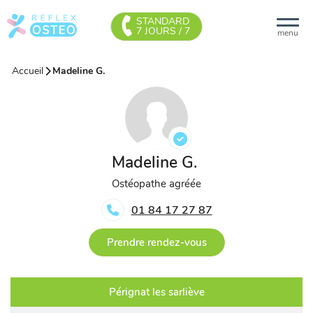
STANDARD
7 JOURS / 7
menu
Accueil
Madeline G.
Madeline G.
Ostéopathe agréée
01 84 17 27 87
Prendre rendez-vous
Pérignat les sarliève