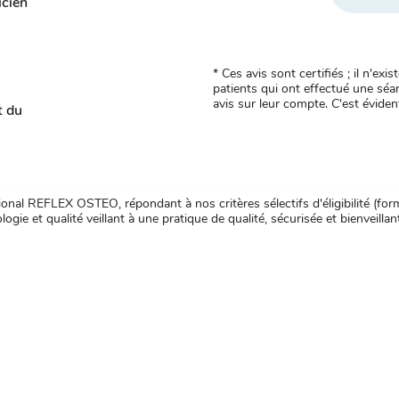
icien
* Ces avis sont certifiés ; il n'e
patients qui ont effectué une séan
avis sur leur compte. C'est évident
t du
nal REFLEX OSTEO, répondant à nos critères sélectifs d'éligibilité (forma
ogie et qualité veillant à une pratique de qualité, sécurisée et bienveillan