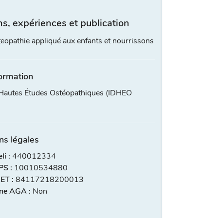
s, expériences et publication
eopathie appliqué aux enfants et nourrissons
ormation
s Hautes Études Ostéopathiques (IDHEO
ns légales
i :
440012334
S :
10010534880
ET :
84117218200013
ne AGA :
Non