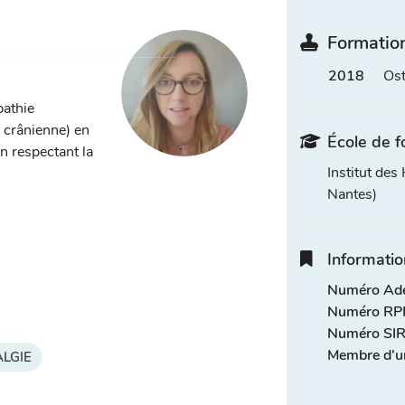
Formation
2018
Ost
pathie
, crânienne) en
École de f
n respectant la
Institut de
Nantes)
Informatio
Numéro Adel
Numéro RPP
Numéro SIR
Membre d'u
LGIE