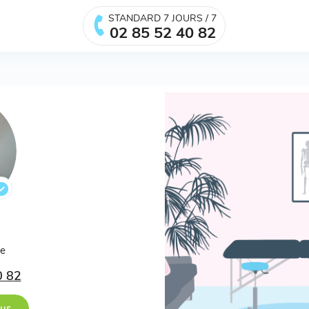
STANDARD 7 JOURS / 7
02 85 52 40 82
.
ée
0 82
ous