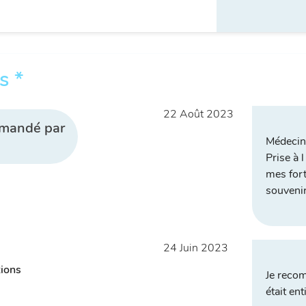
s *
22 Août 2023
mmandé par
Médecin 
Prise à 
mes for
souveni
24 Juin 2023
tions
Je recom
était en