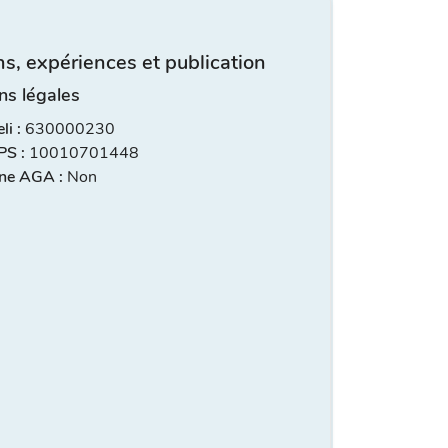
s, expériences et publication
ns légales
i :
630000230
S :
10010701448
ne AGA :
Non