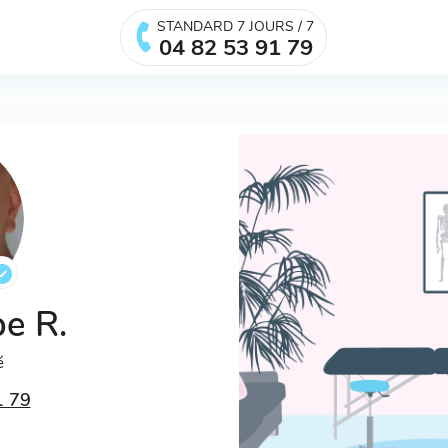
STANDARD 7 JOURS / 7
04 82 53 91 79
pe R.
é
1 79