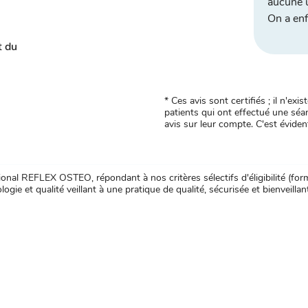
aucune 
On a enf
t du
* Ces avis sont certifiés ; il n'e
patients qui ont effectué une séan
avis sur leur compte. C'est évident
nal REFLEX OSTEO, répondant à nos critères sélectifs d'éligibilité (forma
ogie et qualité veillant à une pratique de qualité, sécurisée et bienveillan