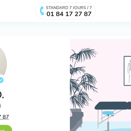
STANDARD 7 JOURS / 7
01 84 17 27 87
D.
é
7 87
ous