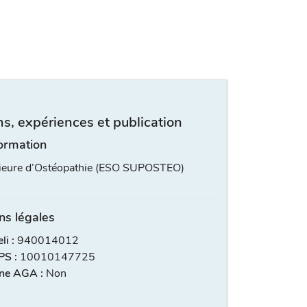
s, expériences et publication
ormation
rieure d’Ostéopathie (ESO SUPOSTEO)
ns légales
i :
940014012
S :
10010147725
ne AGA :
Non