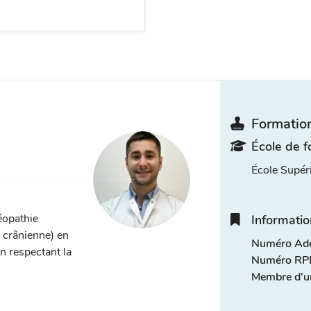
Formation
École de f
École Supé
éopathie
Informatio
, crânienne) en
Numéro Adel
n respectant la
Numéro RPP
Membre d'u