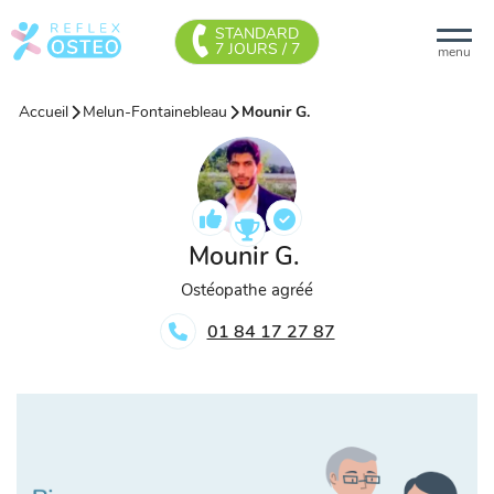
STANDARD
7 JOURS / 7
menu
Accueil
Melun-Fontainebleau
Mounir G.
Mounir G.
Ostéopathe agréé
01 84 17 27 87