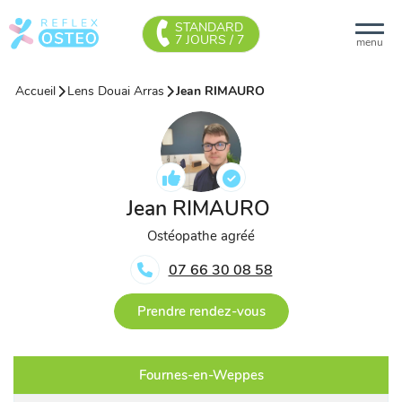
STANDARD
7 JOURS / 7
menu
Accueil
Lens Douai Arras
Jean RIMAURO
Jean RIMAURO
Ostéopathe agréé
07 66 30 08 58
Prendre rendez-vous
Fournes-en-Weppes