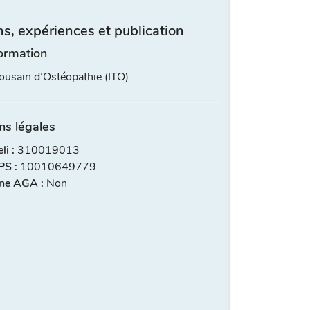
s, expériences et publication
ormation
lousain d’Ostéopathie (ITO)
ns légales
i :
310019013
S :
10010649779
ne AGA :
Non