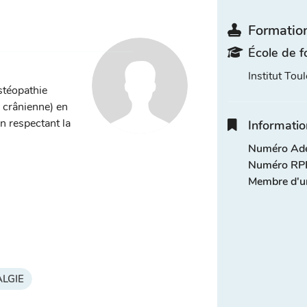
Formation
École de f
Institut Tou
stéopathie
, crânienne) en
n respectant la
Informatio
Numéro Adel
Numéro RPP
Membre d'u
LGIE