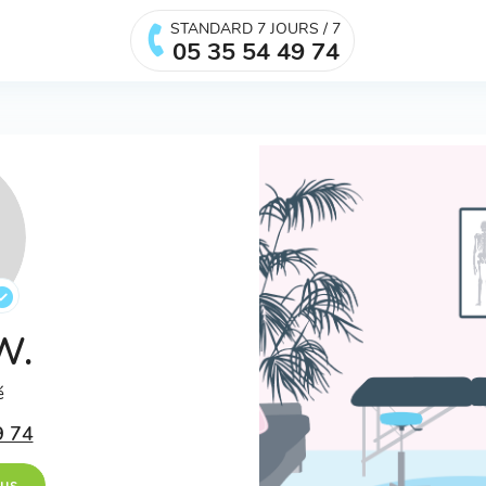
STANDARD 7 JOURS / 7
05 35 54 49 74
 W.
é
9 74
ous