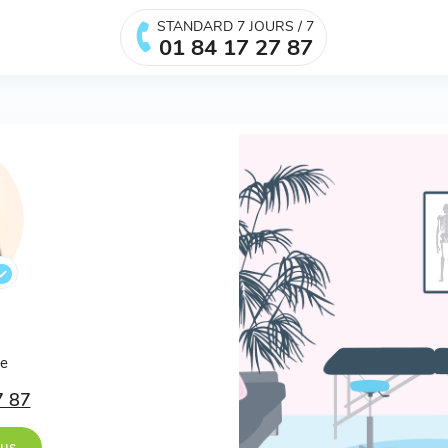
STANDARD 7 JOURS / 7
01 84 17 27 87
.
ée
7 87
ous