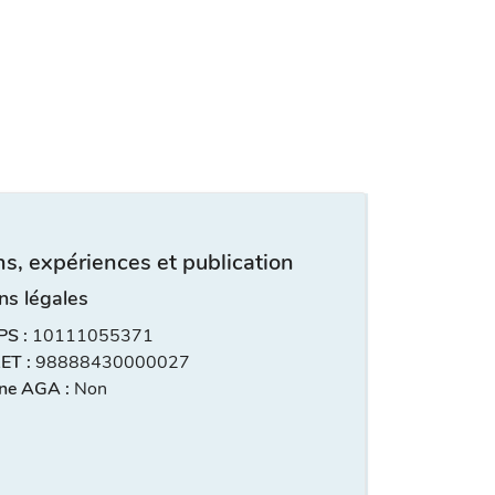
s, expériences et publication
ns légales
S :
10111055371
ET :
98888430000027
ne AGA :
Non