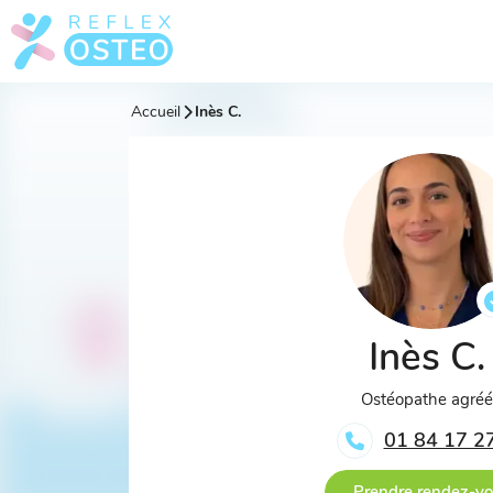
Accueil
Inès C.
Inès C
Ostéopathe agré
01 84 17 2
Prendre rendez-v