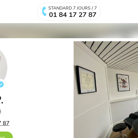
STANDARD 7 JOURS / 7
01 84 17 27 87
P.
é
7 87
ous