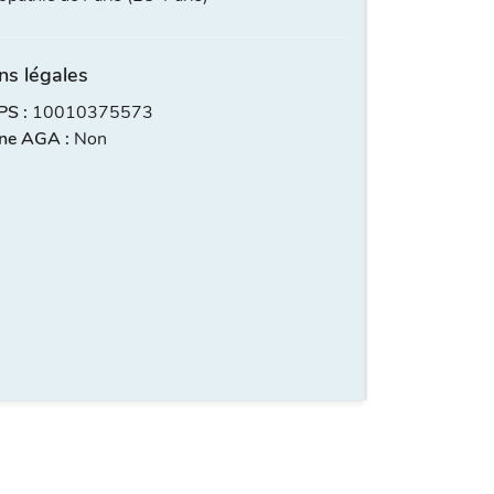
ns légales
S :
10010375573
ne AGA :
Non