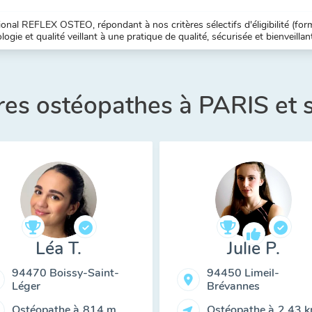
nal REFLEX OSTEO, répondant à nos critères sélectifs d'éligibilité (forma
ogie et qualité veillant à une pratique de qualité, sécurisée et bienveillan
res ostéopathes à PARIS et
Léa T.
Julie P.
94470 Boissy-Saint-
94450 Limeil-
Léger
Brévannes
Ostéopathe à
814 m
Ostéopathe à
2,43 