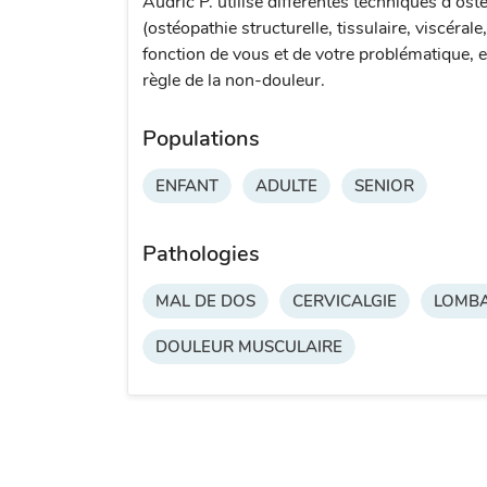
Audric P. utilise différentes techniques d'ost
(ostéopathie structurelle, tissulaire, viscérale
fonction de vous et de votre problématique, e
règle de la non-douleur.
Populations
ENFANT
ADULTE
SENIOR
Pathologies
MAL DE DOS
CERVICALGIE
LOMBA
DOULEUR MUSCULAIRE