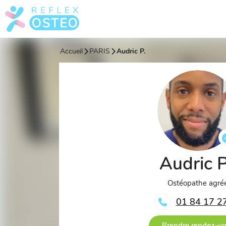
Accueil
PARIS
Audric P.
Audric 
Ostéopathe agré
01 84 17 2
Prendre rendez-v