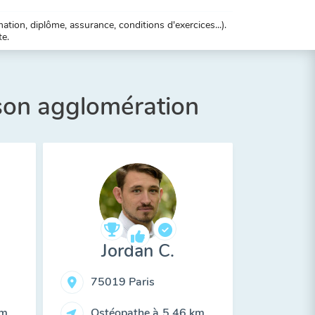
tion, diplôme, assurance, conditions d'exercices...).
te.
 son agglomération
Jordan C.
75019 Paris
km
Ostéopathe à
5,46 km