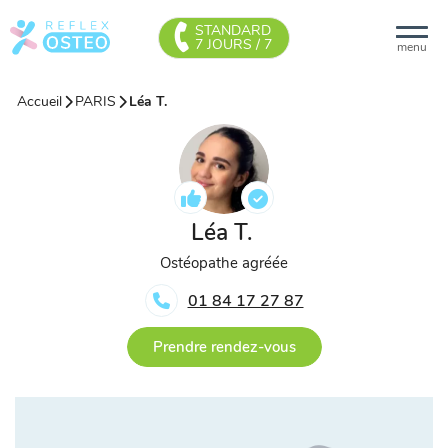
STANDARD
7 JOURS / 7
menu
Accueil
PARIS
Léa T.
Léa T.
Ostéopathe agréée
01 84 17 27 87
Prendre rendez-vous