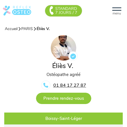
STANDARD
7 JOURS / 7
menu
Accueil
PARIS
Éliès V.
Éliès V.
Ostéopathe agréé
01 84 17 27 87
Prendre rendez-vous
Boissy-Saint-Léger