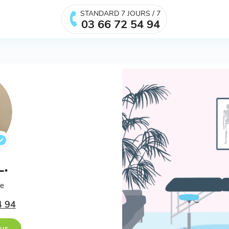
STANDARD 7 JOURS / 7
03 66 72 54 94
L.
ée
4 94
ous