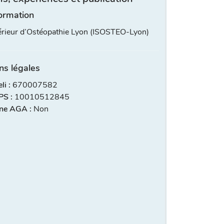
ormation
périeur d’Ostéopathie Lyon (ISOSTEO-Lyon)
ns légales
i :
670007582
S :
10010512845
ne AGA :
Non