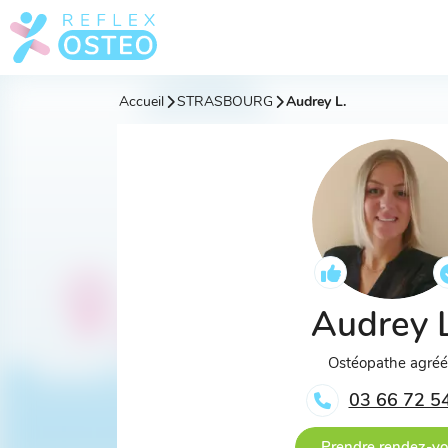
Accueil
STRASBOURG
Audrey L.
Audrey 
Ostéopathe agré
03 66 72 5
Prendre rendez-v