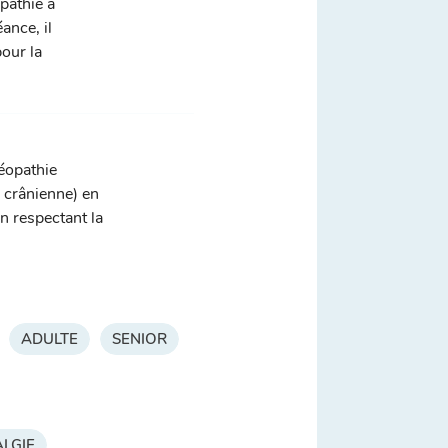
pathie à
ance, il
pour la
téopathie
, crânienne) en
n respectant la
ADULTE
SENIOR
LGIE