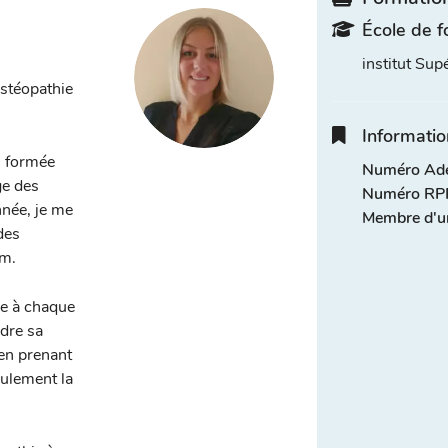
École de f
institut Su
ostéopathie
Informatio
s formée
Numéro Adel
ge des
Numéro RPP
nnée, je me
Membre d'u
des
um.
ée à chaque
ndre sa
 en prenant
eulement la