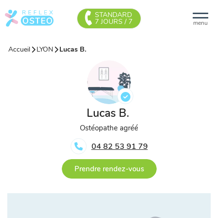
STANDARD
7 JOURS / 7
menu
Accueil
LYON
Lucas B.
Lucas B.
Ostéopathe agréé
04 82 53 91 79
Prendre rendez-vous