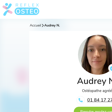
Accueil
Audrey N.
Audrey 
Ostéopathe agré
01 84 17 2
Prendre rendez-v