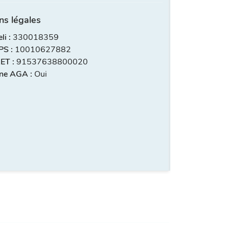
ns légales
i :
330018359
S :
10010627882
ET :
91537638800020
ne AGA :
Oui