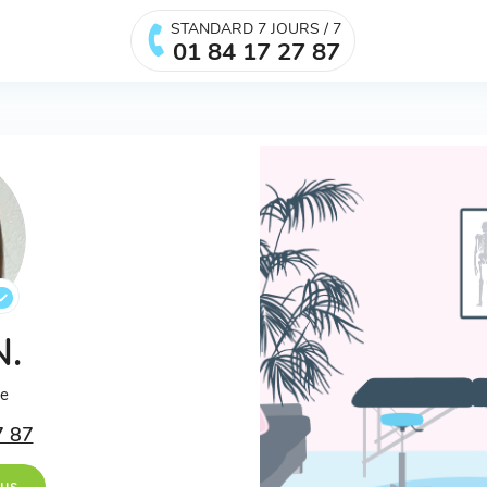
STANDARD 7 JOURS / 7
01 84 17 27 87
N.
ée
7 87
ous