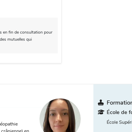
s en fin de consultation pour
 des mutuelles qui
Formation
École de f
École Supé
téopathie
, crânienne) en