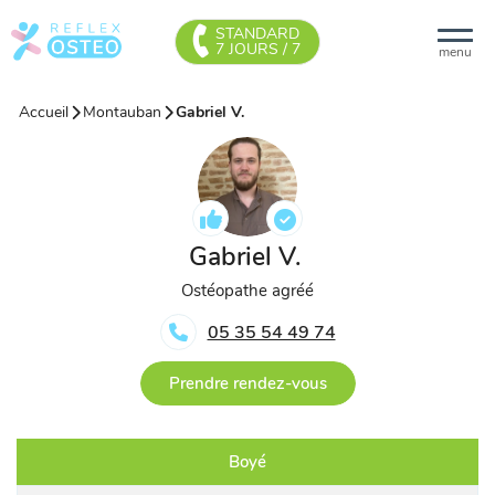
STANDARD
7 JOURS / 7
menu
Accueil
Montauban
Gabriel V.
Gabriel V.
Ostéopathe agréé
05 35 54 49 74
Prendre rendez-vous
Boyé