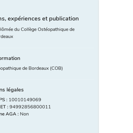
s, expériences et publication
lômée du Collège Ostéopathique de
rdeaux
ormation
éopathique de Bordeaux (COB)
ns légales
S :
10010149069
ET :
94992856800011
ne AGA :
Non