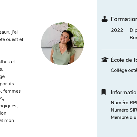
Formation
2022
Dip
ux, j'ai
Bo
te ouest et
École de f
thes et
s,
Collège ost
rge
portifs
.), femmes
Informatio
A,
Numéro RPP
ogiques,
Numéro SIR
ion,
Membre d'u
 et mon