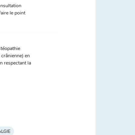
nsultation
ire le point
stéopathie
, crânienne) en
n respectant la
LGIE