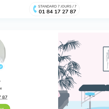
STANDARD 7 JOURS / 7
01 84 17 27 87
.
ée
7 87
ous