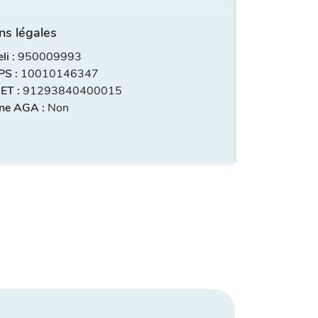
ns légales
i :
950009993
S :
10010146347
ET :
91293840400015
ne AGA :
Non